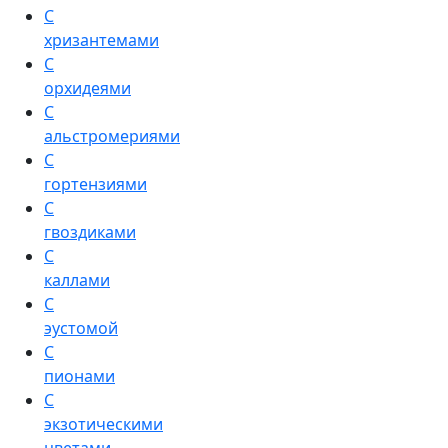
С
хризантемами
С
орхидеями
С
альстромериями
С
гортензиями
С
гвоздиками
С
каллами
С
эустомой
С
пионами
С
экзотическими