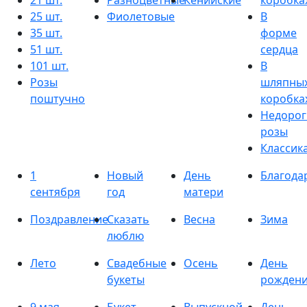
21 шт.
Разноцветные
Кенийские
коробка
25 шт.
Фиолетовые
В
35 шт.
форме
51 шт.
сердца
101 шт.
В
Розы
шляпны
поштучно
коробка
Недорог
розы
Классик
1
Новый
День
Благода
сентября
год
матери
Поздравление
Сказать
Весна
Зима
люблю
Лето
Свадебные
Осень
День
букеты
рожден