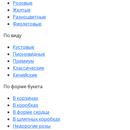
Розовые
Желтые
Разноцветные
Фиолетовые
По виду
Кустовые
Пионовидные
Премиум
Классические
Кенийские
По форме букета
В корзинах
В коробках
В форме сердца
В шляпных коробках
Недорогие розы