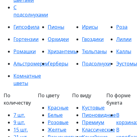
цветами
С
подсолнухами
Гипсофила
Пионы
Ирисы
Роза
Гортензии
Орхидеи
Гвоздики
Лилии
Ромашки
Хризантемы
Тюльпаны
Каллы
Альстромерии
Герберы
Подсолнухи
Эустомы
Комнатные
цветы
По
По цвету
По виду
По форме
количеству
букета
Красные
Кустовые
7 шт.
Белые
Пионовидные
В
9 шт.
Розовые
Премиум
корзина
15 шт.
Желтые
Классические
В