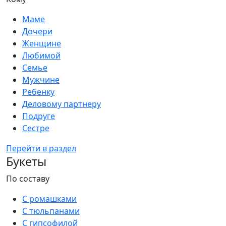
Маме
Дочери
Женщине
Любимой
Семье
Мужчине
Ребенку
Деловому партнеру
Подруге
Сестре
Перейти в раздел
Букеты
По составу
С ромашками
С тюльпанами
С гипсофилой