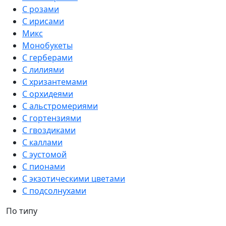
С розами
С ирисами
Микс
Монобукеты
С герберами
С лилиями
С хризантемами
С орхидеями
С альстромериями
С гортензиями
С гвоздиками
С каллами
С эустомой
С пионами
С экзотическими цветами
С подсолнухами
По типу