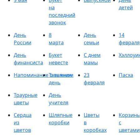
9 мая
Букет
Выпускной
День
на
детей
последний
звонок
День
8
День
14
России
марта
семьи
февраля
День
Букет
С днем
Хэллоуи
финансиста
невесте
мамы
Напоминание о важном
Татьянин
23
Пасха
день
февраля
Траурные
День
цветы
учителя
Сердца
Шляпные
Цветы
Корзин
из
коробки
в
с
цветов
коробках
цветами