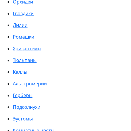
Орхидеи
Гвоздики
Лилии
Ромашки
Хризантемы
Тюльпаны
Каллы
Альстромерии
Герберы
Подсолнухи
Эустомы
Комнатные цветы