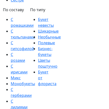
Сестре
По составу
По типу
С
Букет
ромашками
невесты
С
Шикарные
тюльпанами
Необычные
С
Полевые
гипсофилой
Бизнес-
С
букеты
розами
Цветы
С
поштучно
ирисами
Букет
Микс
от
Монобукеты
флориста
С
герберами
С
лилиями