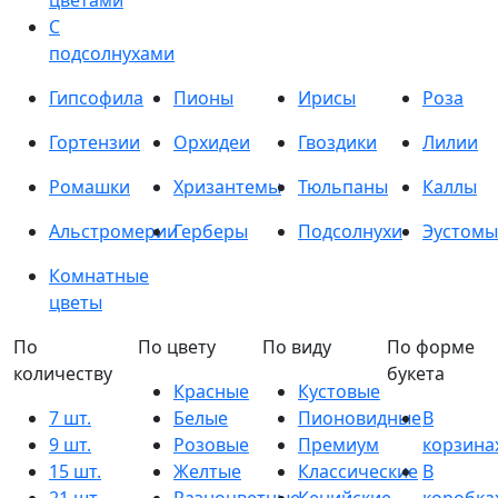
цветами
С
подсолнухами
Гипсофила
Пионы
Ирисы
Роза
Гортензии
Орхидеи
Гвоздики
Лилии
Ромашки
Хризантемы
Тюльпаны
Каллы
Альстромерии
Герберы
Подсолнухи
Эустомы
Комнатные
цветы
По
По цвету
По виду
По форме
количеству
букета
Красные
Кустовые
7 шт.
Белые
Пионовидные
В
9 шт.
Розовые
Премиум
корзина
15 шт.
Желтые
Классические
В