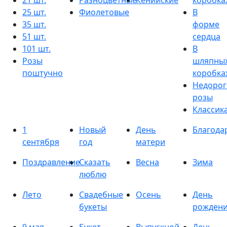
21 шт.
Разноцветные
Кенийские
коробка
25 шт.
Фиолетовые
В
35 шт.
форме
51 шт.
сердца
101 шт.
В
Розы
шляпны
поштучно
коробка
Недорог
розы
Классик
1
Новый
День
Благода
сентября
год
матери
Поздравление
Сказать
Весна
Зима
люблю
Лето
Свадебные
Осень
День
букеты
рожден