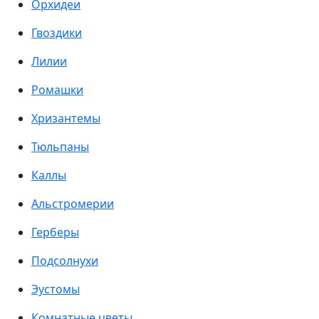
Орхидеи
Гвоздики
Лилии
Ромашки
Хризантемы
Тюльпаны
Каллы
Альстромерии
Герберы
Подсолнухи
Эустомы
Комнатные цветы