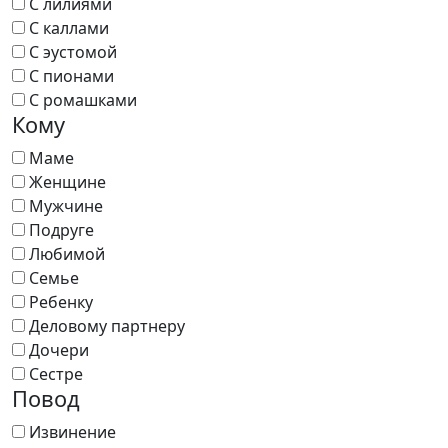
С лилиями
С каллами
С эустомой
С пионами
С ромашками
Кому
Маме
Женщине
Мужчине
Подруге
Любимой
Семье
Ребенку
Деловому партнеру
Дочери
Сестре
Повод
Извинение