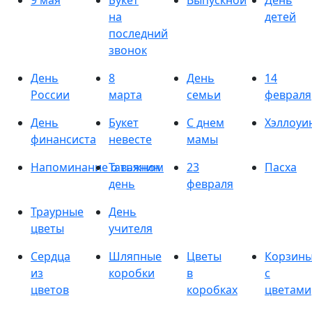
9 мая
Букет
Выпускной
День
на
детей
последний
звонок
День
8
День
14
России
марта
семьи
февраля
День
Букет
С днем
Хэллоуи
финансиста
невесте
мамы
Напоминание о важном
Татьянин
23
Пасха
день
февраля
Траурные
День
цветы
учителя
Сердца
Шляпные
Цветы
Корзин
из
коробки
в
с
цветов
коробках
цветами