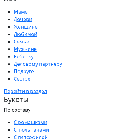
Маме
Дочери
Женщине
Любимой
Семье
Мужчине
Ребенку
Деловому партнеру
Подруге
Сестре
Перейти в раздел
Букеты
По составу
С ромашками
С тюльпанами
С гипсофилой