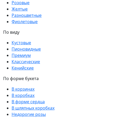
Розовые
Желтые
Разноцветные
Фиолетовые
По виду
Кустовые
Пионовидные
Премиум
Классические
Кенийские
По форме букета
В корзинах
В коробках
В форме сердца
В шляпных коробках
Недорогие розы