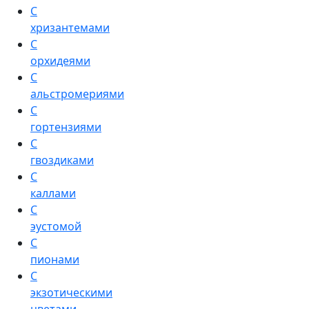
С
хризантемами
С
орхидеями
С
альстромериями
С
гортензиями
С
гвоздиками
С
каллами
С
эустомой
С
пионами
С
экзотическими