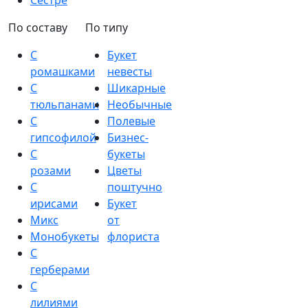
Сестре
По составу
По типу
С
Букет
ромашками
невесты
С
Шикарные
тюльпанами
Необычные
С
Полевые
гипсофилой
Бизнес-
С
букеты
розами
Цветы
С
поштучно
ирисами
Букет
Микс
от
Монобукеты
флориста
С
герберами
С
лилиями