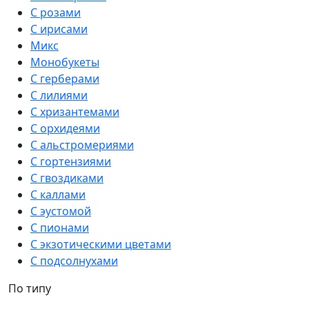
С розами
С ирисами
Микс
Монобукеты
С герберами
С лилиями
С хризантемами
С орхидеями
С альстромериями
С гортензиями
С гвоздиками
С каллами
С эустомой
С пионами
С экзотическими цветами
С подсолнухами
По типу