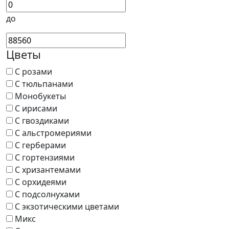
до
Цветы
С розами
С тюльпанами
Монобукеты
С ирисами
С гвоздиками
С альстромериями
С герберами
С гортензиями
С хризантемами
С орхидеями
С подсолнухами
С экзотическими цветами
Микс