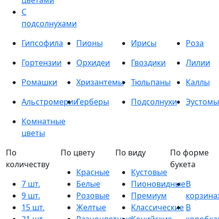
цветами
С
подсолнухами
Гипсофила
Пионы
Ирисы
Роза
Гортензии
Орхидеи
Гвоздики
Лилии
Ромашки
Хризантемы
Тюльпаны
Каллы
Альстромерии
Герберы
Подсолнухи
Эустомы
Комнатные
цветы
По
По цвету
По виду
По форме
количеству
букета
Красные
Кустовые
7 шт.
Белые
Пионовидные
В
9 шт.
Розовые
Премиум
корзина
15 шт.
Желтые
Классические
В