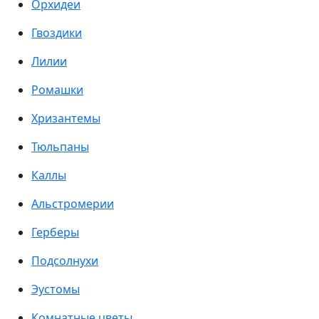
Орхидеи
Гвоздики
Лилии
Ромашки
Хризантемы
Тюльпаны
Каллы
Альстромерии
Герберы
Подсолнухи
Эустомы
Комнатные цветы