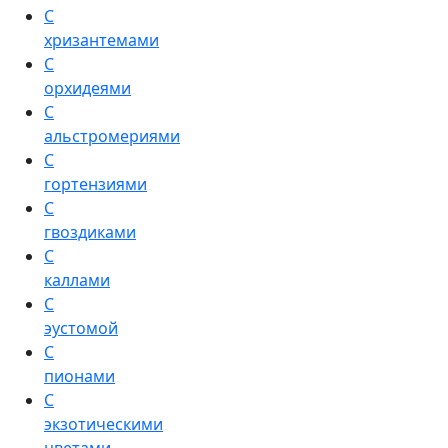
С
хризантемами
С
орхидеями
С
альстромериями
С
гортензиями
С
гвоздиками
С
каллами
С
эустомой
С
пионами
С
экзотическими