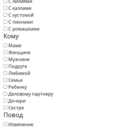
С лилиями
С каллами
С эустомой
С пионами
С ромашками
Кому
Маме
Женщине
Мужчине
Подруге
Любимой
Семье
Ребенку
Деловому партнеру
Дочери
Сестре
Повод
Извинение