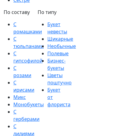
Сестре
По составу
По типу
С
Букет
ромашками
невесты
С
Шикарные
тюльпанами
Необычные
С
Полевые
гипсофилой
Бизнес-
С
букеты
розами
Цветы
С
поштучно
ирисами
Букет
Микс
от
Монобукеты
флориста
С
герберами
С
лилиями