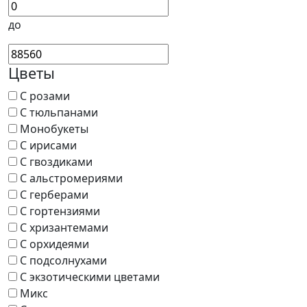
до
Цветы
С розами
С тюльпанами
Монобукеты
С ирисами
С гвоздиками
С альстромериями
С герберами
С гортензиями
С хризантемами
С орхидеями
С подсолнухами
С экзотическими цветами
Микс