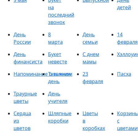
9 мая
Букет
Выпускной
День
на
детей
последний
звонок
День
8
День
14
России
марта
семьи
февраля
День
Букет
С днем
Хэллоуи
финансиста
невесте
мамы
Напоминание о важном
Татьянин
23
Пасха
день
февраля
Траурные
День
цветы
учителя
Сердца
Шляпные
Цветы
Корзин
из
коробки
в
с
цветов
коробках
цветами