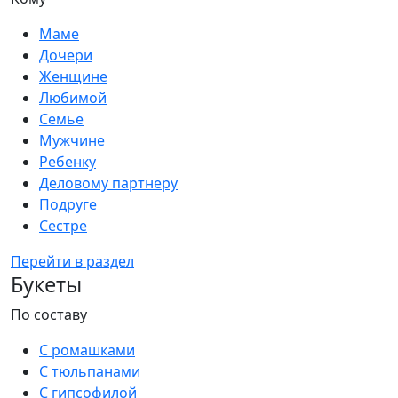
Маме
Дочери
Женщине
Любимой
Семье
Мужчине
Ребенку
Деловому партнеру
Подруге
Сестре
Перейти в раздел
Букеты
По составу
С ромашками
С тюльпанами
С гипсофилой