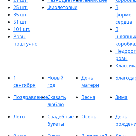
21 шт.
Разноцветные
Кенийские
коробка
25 шт.
Фиолетовые
В
35 шт.
форме
51 шт.
сердца
101 шт.
В
Розы
шляпны
поштучно
коробка
Недорог
розы
Классик
1
Новый
День
Благода
сентября
год
матери
Поздравление
Сказать
Весна
Зима
люблю
Лето
Свадебные
Осень
День
букеты
рожден