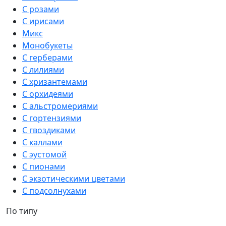
С розами
С ирисами
Микс
Монобукеты
С герберами
С лилиями
С хризантемами
С орхидеями
С альстромериями
С гортензиями
С гвоздиками
С каллами
С эустомой
С пионами
С экзотическими цветами
С подсолнухами
По типу