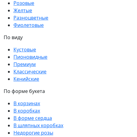
Розовые
Желтые
Разноцветные
Фиолетовые
По виду
Кустовые
Пионовидные
Премиум
Классические
Кенийские
По форме букета
В корзинах
В коробках
В форме сердца
В шляпных коробках
Недорогие розы