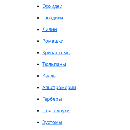
Орхидеи
Гвоздики
Лилии
Ромашки
Хризантемы
Тюльпаны
Каллы
Альстромерии
Герберы
Подсолнухи
Эустомы