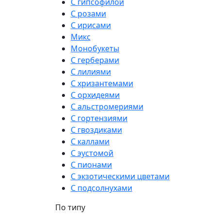
С гипсофилой
С розами
С ирисами
Микс
Монобукеты
С герберами
С лилиями
С хризантемами
С орхидеями
С альстромериями
С гортензиями
С гвоздиками
С каллами
С эустомой
С пионами
С экзотическими цветами
С подсолнухами
По типу