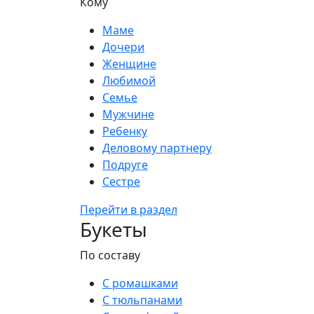
Кому
Маме
Дочери
Женщине
Любимой
Семье
Мужчине
Ребенку
Деловому партнеру
Подруге
Сестре
Перейти в раздел
Букеты
По составу
С ромашками
С тюльпанами