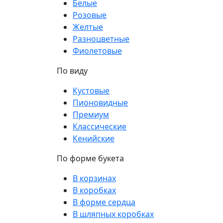
Белые
Розовые
Желтые
Разноцветные
Фиолетовые
По виду
Кустовые
Пионовидные
Премиум
Классические
Кенийские
По форме букета
В корзинах
В коробках
В форме сердца
В шляпных коробках