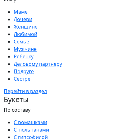
Маме
Дочери
Женщине
Любимой
Семье
Мужчине
Ребенку
Деловому партнеру
Подруге
Сестре
Перейти в раздел
Букеты
По составу
С ромашками
С тюльпанами
С гипсофилой