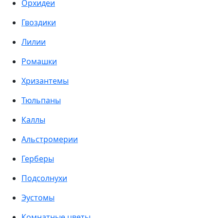
Орхидеи
Гвоздики
Лилии
Ромашки
Хризантемы
Тюльпаны
Каллы
Альстромерии
Герберы
Подсолнухи
Эустомы
Комнатные цветы