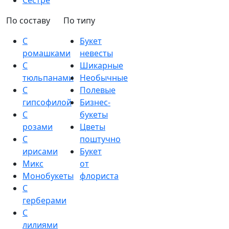
Сестре
По составу
По типу
С
Букет
ромашками
невесты
С
Шикарные
тюльпанами
Необычные
С
Полевые
гипсофилой
Бизнес-
С
букеты
розами
Цветы
С
поштучно
ирисами
Букет
Микс
от
Монобукеты
флориста
С
герберами
С
лилиями