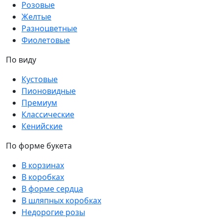
Розовые
Желтые
Разноцветные
Фиолетовые
По виду
Кустовые
Пионовидные
Премиум
Классические
Кенийские
По форме букета
В корзинах
В коробках
В форме сердца
В шляпных коробках
Недорогие розы