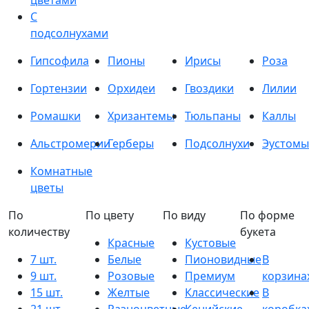
цветами
С
подсолнухами
Гипсофила
Пионы
Ирисы
Роза
Гортензии
Орхидеи
Гвоздики
Лилии
Ромашки
Хризантемы
Тюльпаны
Каллы
Альстромерии
Герберы
Подсолнухи
Эустомы
Комнатные
цветы
По
По цвету
По виду
По форме
количеству
букета
Красные
Кустовые
7 шт.
Белые
Пионовидные
В
9 шт.
Розовые
Премиум
корзина
15 шт.
Желтые
Классические
В