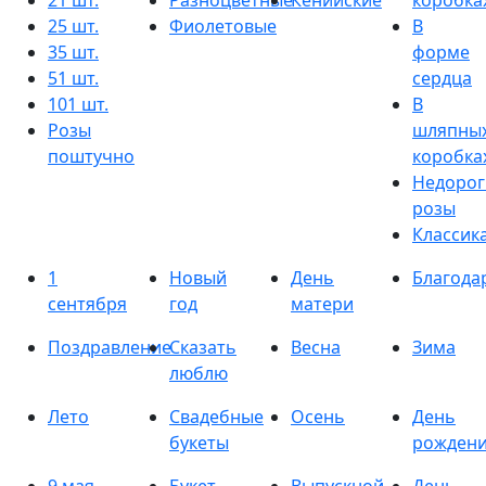
21 шт.
Разноцветные
Кенийские
коробка
25 шт.
Фиолетовые
В
35 шт.
форме
51 шт.
сердца
101 шт.
В
Розы
шляпны
поштучно
коробка
Недорог
розы
Классик
1
Новый
День
Благода
сентября
год
матери
Поздравление
Сказать
Весна
Зима
люблю
Лето
Свадебные
Осень
День
букеты
рожден