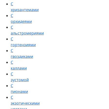
С
хризантемами
С
орхидеями
С
альстромериями
С
гортензиями
С
гвоздиками
С
каллами
С
эустомой
С
пионами
С
экзотическими