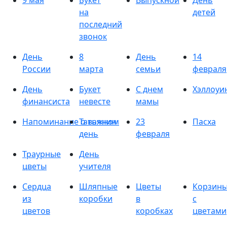
9 мая
Букет
Выпускной
День
на
детей
последний
звонок
День
8
День
14
России
марта
семьи
февраля
День
Букет
С днем
Хэллоуи
финансиста
невесте
мамы
Напоминание о важном
Татьянин
23
Пасха
день
февраля
Траурные
День
цветы
учителя
Сердца
Шляпные
Цветы
Корзин
из
коробки
в
с
цветов
коробках
цветами