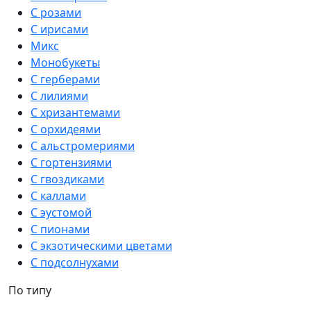
С розами
С ирисами
Микс
Монобукеты
С герберами
С лилиями
С хризантемами
С орхидеями
С альстромериями
С гортензиями
С гвоздиками
С каллами
С эустомой
С пионами
С экзотическими цветами
С подсолнухами
По типу