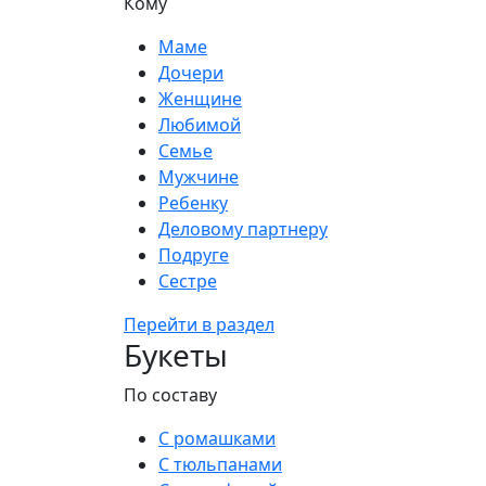
Кому
Маме
Дочери
Женщине
Любимой
Семье
Мужчине
Ребенку
Деловому партнеру
Подруге
Сестре
Перейти в раздел
Букеты
По составу
С ромашками
С тюльпанами