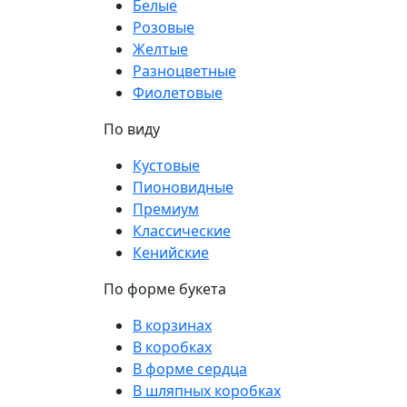
Белые
Розовые
Желтые
Разноцветные
Фиолетовые
По виду
Кустовые
Пионовидные
Премиум
Классические
Кенийские
По форме букета
В корзинах
В коробках
В форме сердца
В шляпных коробках