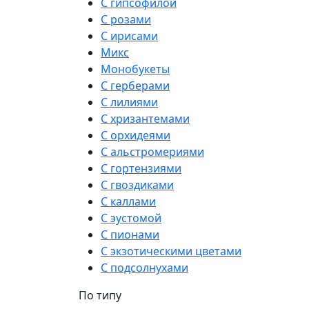
С гипсофилой
С розами
С ирисами
Микс
Монобукеты
С герберами
С лилиями
С хризантемами
С орхидеями
С альстромериями
С гортензиями
С гвоздиками
С каллами
С эустомой
С пионами
С экзотическими цветами
С подсолнухами
По типу