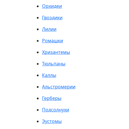
Орхидеи
Гвоздики
Лилии
Ромашки
Хризантемы
Тюльпаны
Каллы
Альстромерии
Герберы
Подсолнухи
Эустомы