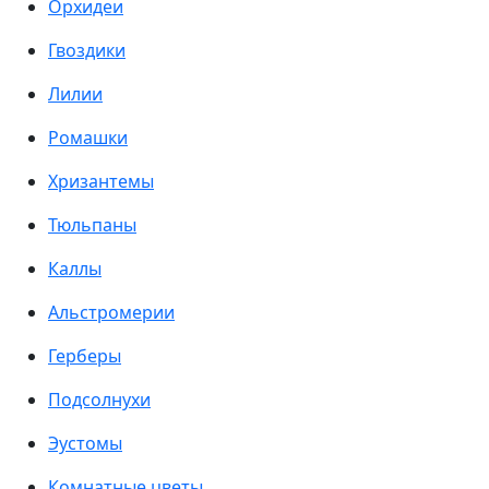
Орхидеи
Гвоздики
Лилии
Ромашки
Хризантемы
Тюльпаны
Каллы
Альстромерии
Герберы
Подсолнухи
Эустомы
Комнатные цветы