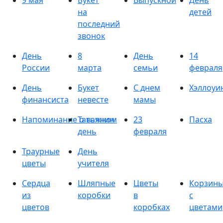
9 мая
Букет
Выпускной
День
на
детей
последний
звонок
День
8
День
14
России
марта
семьи
февраля
День
Букет
С днем
Хэллоуи
финансиста
невесте
мамы
Напоминание о важном
Татьянин
23
Пасха
день
февраля
Траурные
День
цветы
учителя
Сердца
Шляпные
Цветы
Корзин
из
коробки
в
с
цветов
коробках
цветами