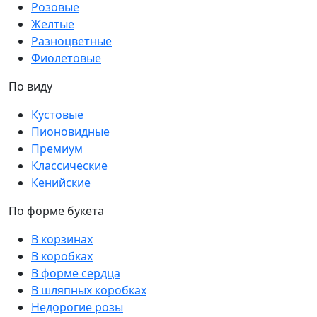
Розовые
Желтые
Разноцветные
Фиолетовые
По виду
Кустовые
Пионовидные
Премиум
Классические
Кенийские
По форме букета
В корзинах
В коробках
В форме сердца
В шляпных коробках
Недорогие розы