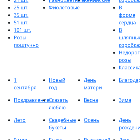
21 шт.
Разноцветные
Кенийские
коробка
25 шт.
Фиолетовые
В
35 шт.
форме
51 шт.
сердца
101 шт.
В
Розы
шляпны
поштучно
коробка
Недорог
розы
Классик
1
Новый
День
Благода
сентября
год
матери
Поздравление
Сказать
Весна
Зима
люблю
Лето
Свадебные
Осень
День
букеты
рожден