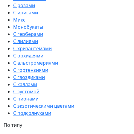
С розами
С ирисами
Микс
Монобукеты
С герберами
С лилиями
С хризантемами
С орхидеями
С альстромериями
С гортензиями
С гвоздиками
С каллами
С эустомой
С пионами
С экзотическими цветами
С подсолнухами
По типу