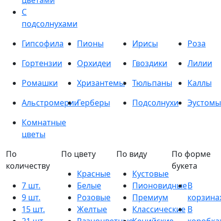
цветами
С
подсолнухами
Гипсофила
Пионы
Ирисы
Роза
Гортензии
Орхидеи
Гвоздики
Лилии
Ромашки
Хризантемы
Тюльпаны
Каллы
Альстромерии
Герберы
Подсолнухи
Эустомы
Комнатные
цветы
По
По цвету
По виду
По форме
количеству
букета
Красные
Кустовые
7 шт.
Белые
Пионовидные
В
9 шт.
Розовые
Премиум
корзина
15 шт.
Желтые
Классические
В