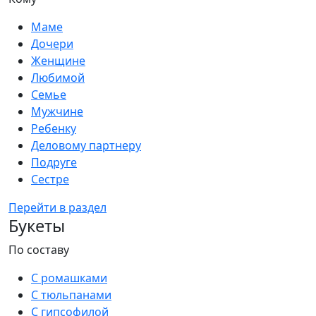
Маме
Дочери
Женщине
Любимой
Семье
Мужчине
Ребенку
Деловому партнеру
Подруге
Сестре
Перейти в раздел
Букеты
По составу
С ромашками
С тюльпанами
С гипсофилой