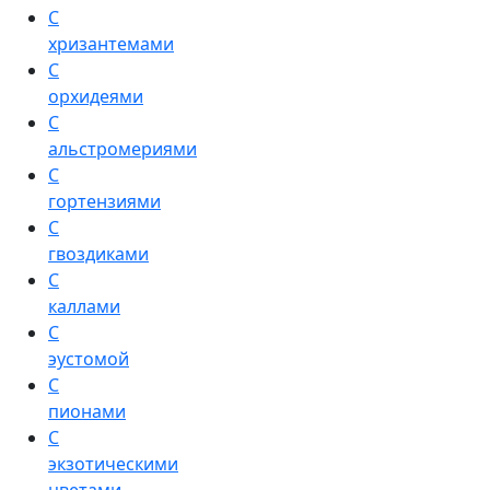
С
хризантемами
С
орхидеями
С
альстромериями
С
гортензиями
С
гвоздиками
С
каллами
С
эустомой
С
пионами
С
экзотическими