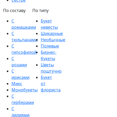
Сестре
По составу
По типу
С
Букет
ромашками
невесты
С
Шикарные
тюльпанами
Необычные
С
Полевые
гипсофилой
Бизнес-
С
букеты
розами
Цветы
С
поштучно
ирисами
Букет
Микс
от
Монобукеты
флориста
С
герберами
С
лилиями