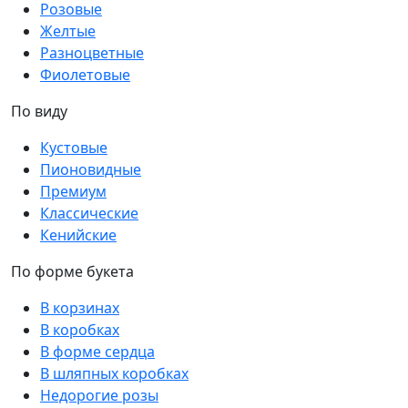
Розовые
Желтые
Разноцветные
Фиолетовые
По виду
Кустовые
Пионовидные
Премиум
Классические
Кенийские
По форме букета
В корзинах
В коробках
В форме сердца
В шляпных коробках
Недорогие розы