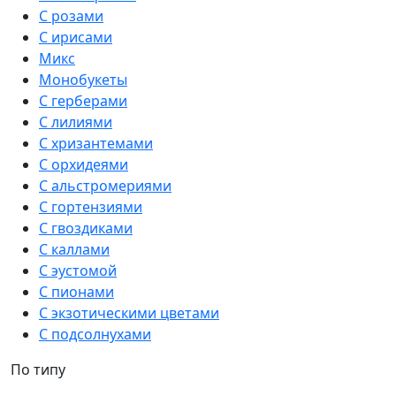
С розами
С ирисами
Микс
Монобукеты
С герберами
С лилиями
С хризантемами
С орхидеями
С альстромериями
С гортензиями
С гвоздиками
С каллами
С эустомой
С пионами
С экзотическими цветами
С подсолнухами
По типу