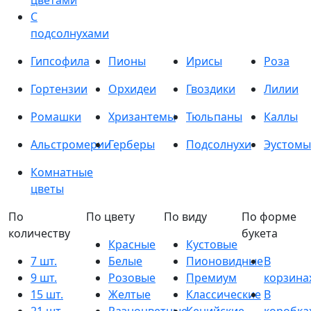
цветами
С
подсолнухами
Гипсофила
Пионы
Ирисы
Роза
Гортензии
Орхидеи
Гвоздики
Лилии
Ромашки
Хризантемы
Тюльпаны
Каллы
Альстромерии
Герберы
Подсолнухи
Эустомы
Комнатные
цветы
По
По цвету
По виду
По форме
количеству
букета
Красные
Кустовые
7 шт.
Белые
Пионовидные
В
9 шт.
Розовые
Премиум
корзина
15 шт.
Желтые
Классические
В