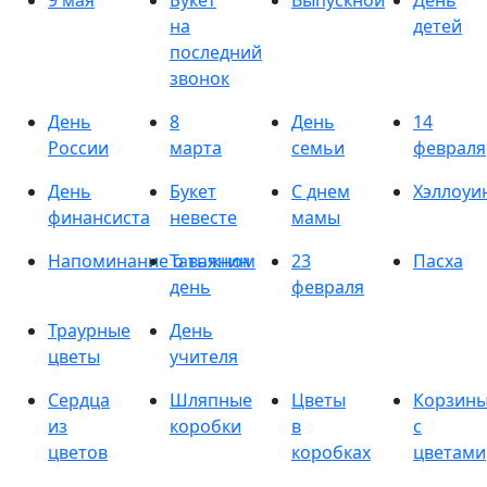
9 мая
Букет
Выпускной
День
на
детей
последний
звонок
День
8
День
14
России
марта
семьи
февраля
День
Букет
С днем
Хэллоуи
финансиста
невесте
мамы
Напоминание о важном
Татьянин
23
Пасха
день
февраля
Траурные
День
цветы
учителя
Сердца
Шляпные
Цветы
Корзин
из
коробки
в
с
цветов
коробках
цветами