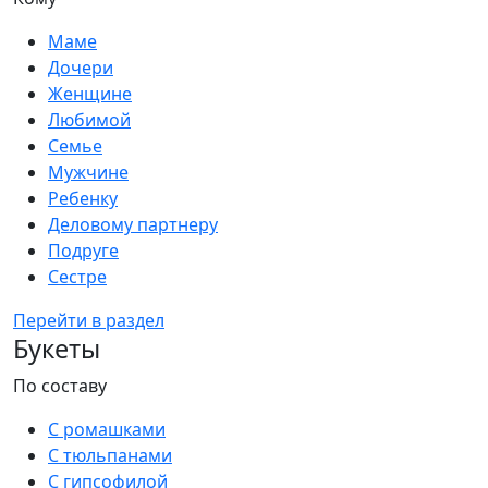
Маме
Дочери
Женщине
Любимой
Семье
Мужчине
Ребенку
Деловому партнеру
Подруге
Сестре
Перейти в раздел
Букеты
По составу
С ромашками
С тюльпанами
С гипсофилой