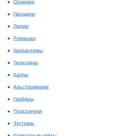
Орхидеи
Гвоздики
Лилии
Ромашки
Хризантемы
Тюльпаны
Каллы
Альстромерии
Герберы
Подсолнухи
Эустомы
Комнатные цветы