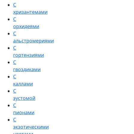
С
хризантемами
С
орхидеями
С
альстромериями
С
гортензиями
С
гвоздиками
С
каллами
С
эустомой
С
пионами
С
экзотическими