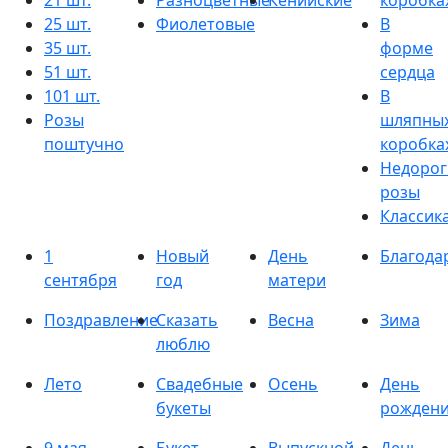
21 шт.
Разноцветные
Кенийские
коробка
25 шт.
Фиолетовые
В
35 шт.
форме
51 шт.
сердца
101 шт.
В
Розы
шляпны
поштучно
коробка
Недорог
розы
Классик
1
Новый
День
Благода
сентября
год
матери
Поздравление
Сказать
Весна
Зима
люблю
Лето
Свадебные
Осень
День
букеты
рожден