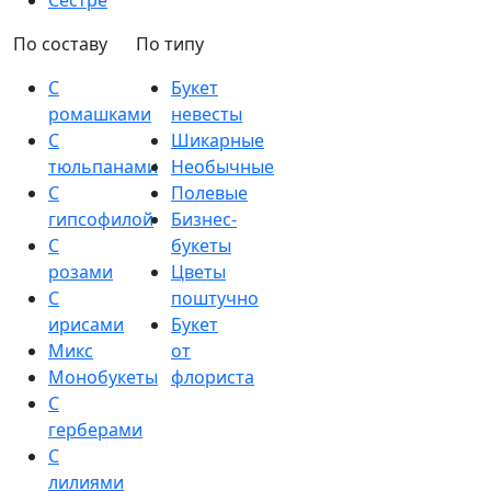
Сестре
По составу
По типу
С
Букет
ромашками
невесты
С
Шикарные
тюльпанами
Необычные
С
Полевые
гипсофилой
Бизнес-
С
букеты
розами
Цветы
С
поштучно
ирисами
Букет
Микс
от
Монобукеты
флориста
С
герберами
С
лилиями