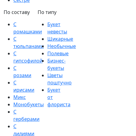
Сестре
По составу
По типу
С
Букет
ромашками
невесты
С
Шикарные
тюльпанами
Необычные
С
Полевые
гипсофилой
Бизнес-
С
букеты
розами
Цветы
С
поштучно
ирисами
Букет
Микс
от
Монобукеты
флориста
С
герберами
С
лилиями