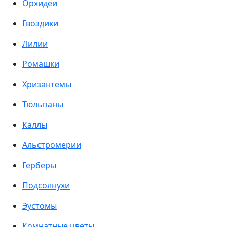
Орхидеи
Гвоздики
Лилии
Ромашки
Хризантемы
Тюльпаны
Каллы
Альстромерии
Герберы
Подсолнухи
Эустомы
Комнатные цветы