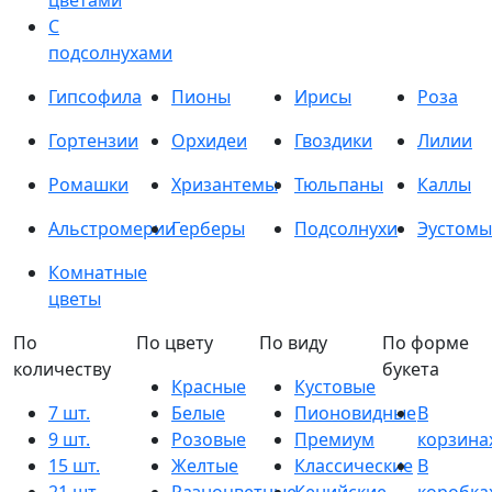
цветами
С
подсолнухами
Гипсофила
Пионы
Ирисы
Роза
Гортензии
Орхидеи
Гвоздики
Лилии
Ромашки
Хризантемы
Тюльпаны
Каллы
Альстромерии
Герберы
Подсолнухи
Эустомы
Комнатные
цветы
По
По цвету
По виду
По форме
количеству
букета
Красные
Кустовые
7 шт.
Белые
Пионовидные
В
9 шт.
Розовые
Премиум
корзина
15 шт.
Желтые
Классические
В