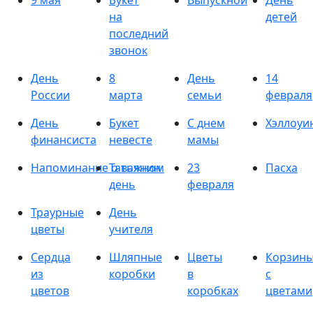
9 мая
Букет
Выпускной
День
на
детей
последний
звонок
День
8
День
14
России
марта
семьи
февраля
День
Букет
С днем
Хэллоуи
финансиста
невесте
мамы
Напоминание о важном
Татьянин
23
Пасха
день
февраля
Траурные
День
цветы
учителя
Сердца
Шляпные
Цветы
Корзин
из
коробки
в
с
цветов
коробках
цветами