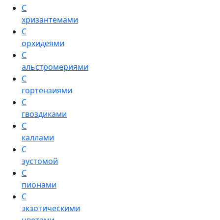
С
хризантемами
С
орхидеями
С
альстромериями
С
гортензиями
С
гвоздиками
С
каллами
С
эустомой
С
пионами
С
экзотическими