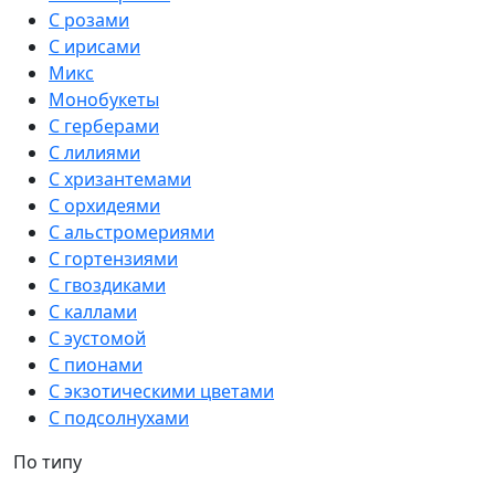
С розами
С ирисами
Микс
Монобукеты
С герберами
С лилиями
С хризантемами
С орхидеями
С альстромериями
С гортензиями
С гвоздиками
С каллами
С эустомой
С пионами
С экзотическими цветами
С подсолнухами
По типу