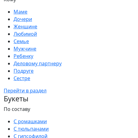
Маме
Дочери
Женщине
Любимой
Семье
Мужчине
Ребенку
Деловому партнеру
Подруге
Сестре
Перейти в раздел
Букеты
По составу
С ромашками
С тюльпанами
С гипсофилой