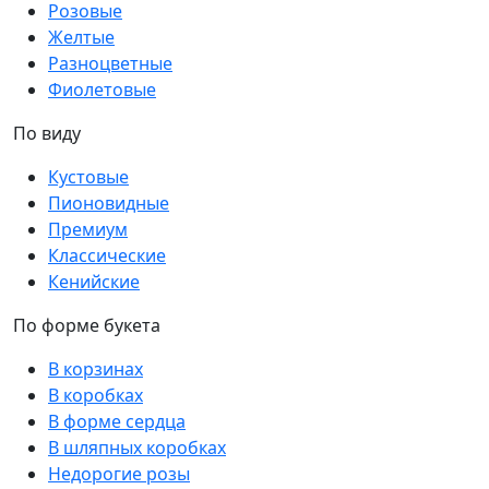
Розовые
Желтые
Разноцветные
Фиолетовые
По виду
Кустовые
Пионовидные
Премиум
Классические
Кенийские
По форме букета
В корзинах
В коробках
В форме сердца
В шляпных коробках
Недорогие розы