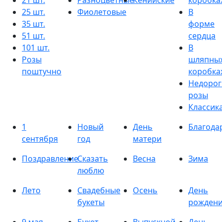
21 шт.
Разноцветные
Кенийские
коробка
25 шт.
Фиолетовые
В
35 шт.
форме
51 шт.
сердца
101 шт.
В
Розы
шляпны
поштучно
коробка
Недорог
розы
Классик
1
Новый
День
Благода
сентября
год
матери
Поздравление
Сказать
Весна
Зима
люблю
Лето
Свадебные
Осень
День
букеты
рожден