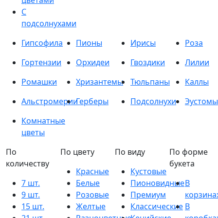
цветами
С
подсолнухами
Гипсофила
Пионы
Ирисы
Роза
Гортензии
Орхидеи
Гвоздики
Лилии
Ромашки
Хризантемы
Тюльпаны
Каллы
Альстромерии
Герберы
Подсолнухи
Эустомы
Комнатные
цветы
По
По цвету
По виду
По форме
количеству
букета
Красные
Кустовые
7 шт.
Белые
Пионовидные
В
9 шт.
Розовые
Премиум
корзина
15 шт.
Желтые
Классические
В