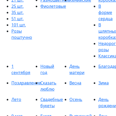
21 шт.
Разноцветные
Кенийские
коробка
25 шт.
Фиолетовые
В
35 шт.
форме
51 шт.
сердца
101 шт.
В
Розы
шляпны
поштучно
коробка
Недорог
розы
Классик
1
Новый
День
Благода
сентября
год
матери
Поздравление
Сказать
Весна
Зима
люблю
Лето
Свадебные
Осень
День
букеты
рожден