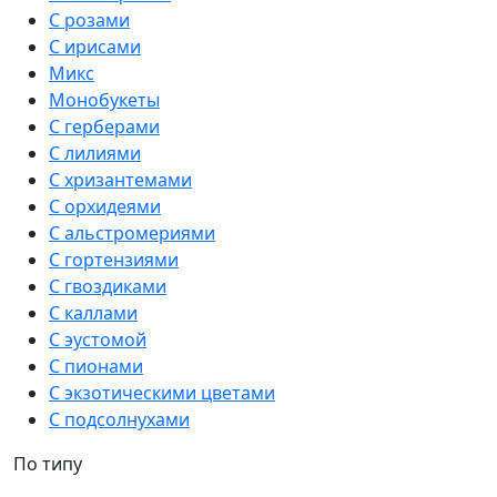
С розами
С ирисами
Микс
Монобукеты
С герберами
С лилиями
С хризантемами
С орхидеями
С альстромериями
С гортензиями
С гвоздиками
С каллами
С эустомой
С пионами
С экзотическими цветами
С подсолнухами
По типу