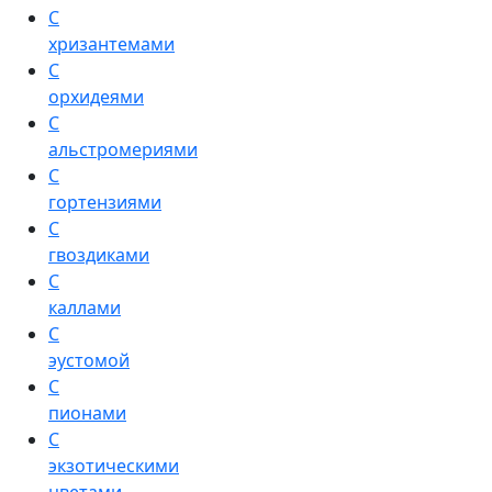
С
хризантемами
С
орхидеями
С
альстромериями
С
гортензиями
С
гвоздиками
С
каллами
С
эустомой
С
пионами
С
экзотическими