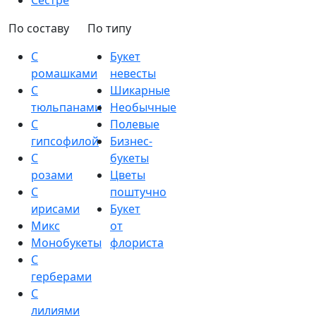
Сестре
По составу
По типу
С
Букет
ромашками
невесты
С
Шикарные
тюльпанами
Необычные
С
Полевые
гипсофилой
Бизнес-
С
букеты
розами
Цветы
С
поштучно
ирисами
Букет
Микс
от
Монобукеты
флориста
С
герберами
С
лилиями