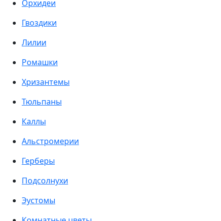
Орхидеи
Гвоздики
Лилии
Ромашки
Хризантемы
Тюльпаны
Каллы
Альстромерии
Герберы
Подсолнухи
Эустомы
Комнатные цветы