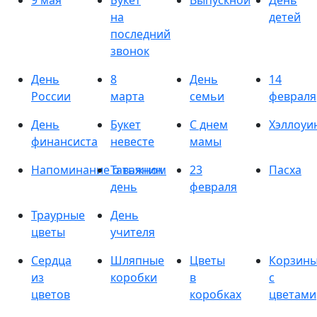
9 мая
Букет
Выпускной
День
на
детей
последний
звонок
День
8
День
14
России
марта
семьи
февраля
День
Букет
С днем
Хэллоуи
финансиста
невесте
мамы
Напоминание о важном
Татьянин
23
Пасха
день
февраля
Траурные
День
цветы
учителя
Сердца
Шляпные
Цветы
Корзин
из
коробки
в
с
цветов
коробках
цветами