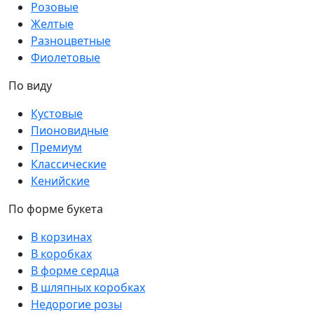
Розовые
Желтые
Разноцветные
Фиолетовые
По виду
Кустовые
Пионовидные
Премиум
Классические
Кенийские
По форме букета
В корзинах
В коробках
В форме сердца
В шляпных коробках
Недорогие розы