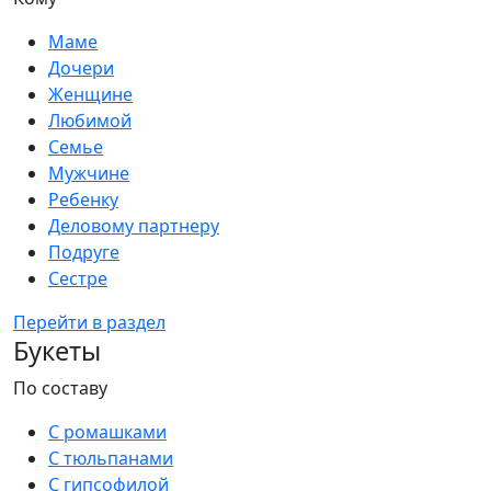
Маме
Дочери
Женщине
Любимой
Семье
Мужчине
Ребенку
Деловому партнеру
Подруге
Сестре
Перейти в раздел
Букеты
По составу
С ромашками
С тюльпанами
С гипсофилой