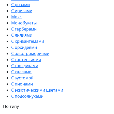
С розами
С ирисами
Микс
Монобукеты
С герберами
С лилиями
С хризантемами
С орхидеями
С альстромериями
С гортензиями
С гвоздиками
С каллами
С эустомой
С пионами
С экзотическими цветами
С подсолнухами
По типу