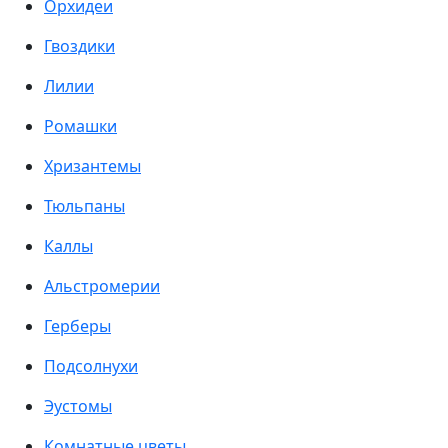
Орхидеи
Гвоздики
Лилии
Ромашки
Хризантемы
Тюльпаны
Каллы
Альстромерии
Герберы
Подсолнухи
Эустомы
Комнатные цветы