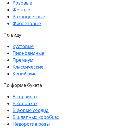
Розовые
Желтые
Разноцветные
Фиолетовые
По виду
Кустовые
Пионовидные
Премиум
Классические
Кенийские
По форме букета
В корзинах
В коробках
В форме сердца
В шляпных коробках
Недорогие розы