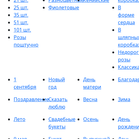
21 шт.
Разноцветные
Кенийские
коробка
25 шт.
Фиолетовые
В
35 шт.
форме
51 шт.
сердца
101 шт.
В
Розы
шляпны
поштучно
коробка
Недорог
розы
Классик
1
Новый
День
Благода
сентября
год
матери
Поздравление
Сказать
Весна
Зима
люблю
Лето
Свадебные
Осень
День
букеты
рожден