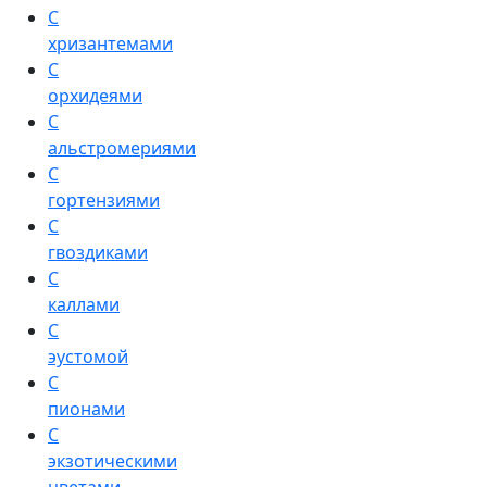
С
хризантемами
С
орхидеями
С
альстромериями
С
гортензиями
С
гвоздиками
С
каллами
С
эустомой
С
пионами
С
экзотическими