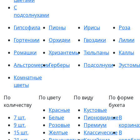
цветами
С
подсолнухами
Гипсофила
Пионы
Ирисы
Роза
Гортензии
Орхидеи
Гвоздики
Лилии
Ромашки
Хризантемы
Тюльпаны
Каллы
Альстромерии
Герберы
Подсолнухи
Эустомы
Комнатные
цветы
По
По цвету
По виду
По форме
количеству
букета
Красные
Кустовые
7 шт.
Белые
Пионовидные
В
9 шт.
Розовые
Премиум
корзина
15 шт.
Желтые
Классические
В