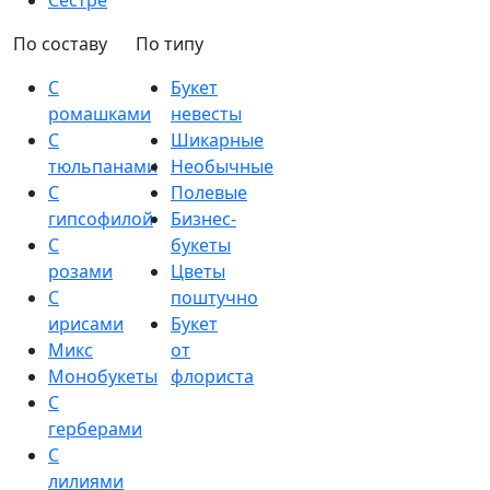
Сестре
По составу
По типу
С
Букет
ромашками
невесты
С
Шикарные
тюльпанами
Необычные
С
Полевые
гипсофилой
Бизнес-
С
букеты
розами
Цветы
С
поштучно
ирисами
Букет
Микс
от
Монобукеты
флориста
С
герберами
С
лилиями