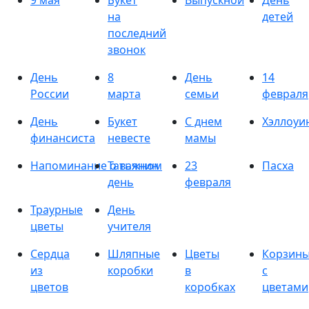
9 мая
Букет
Выпускной
День
на
детей
последний
звонок
День
8
День
14
России
марта
семьи
февраля
День
Букет
С днем
Хэллоуи
финансиста
невесте
мамы
Напоминание о важном
Татьянин
23
Пасха
день
февраля
Траурные
День
цветы
учителя
Сердца
Шляпные
Цветы
Корзин
из
коробки
в
с
цветов
коробках
цветами