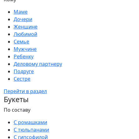
Маме
Дочери
Женщине
Любимой
Семье
Мужчине
Ребенку
Деловому партнеру
Подруге
Сестре
Перейти в раздел
Букеты
По составу
С ромашками
С тюльпанами
С гипсофилой