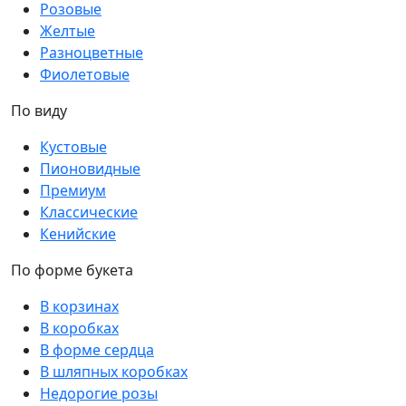
Розовые
Желтые
Разноцветные
Фиолетовые
По виду
Кустовые
Пионовидные
Премиум
Классические
Кенийские
По форме букета
В корзинах
В коробках
В форме сердца
В шляпных коробках
Недорогие розы