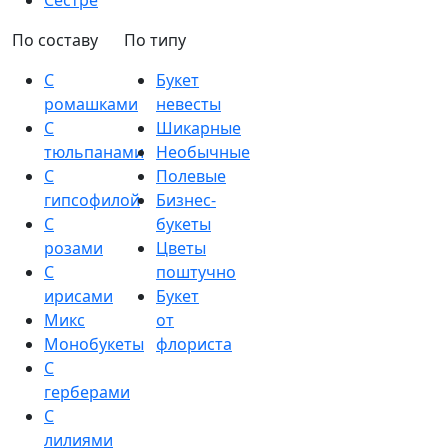
Сестре
По составу
По типу
С
Букет
ромашками
невесты
С
Шикарные
тюльпанами
Необычные
С
Полевые
гипсофилой
Бизнес-
С
букеты
розами
Цветы
С
поштучно
ирисами
Букет
Микс
от
Монобукеты
флориста
С
герберами
С
лилиями