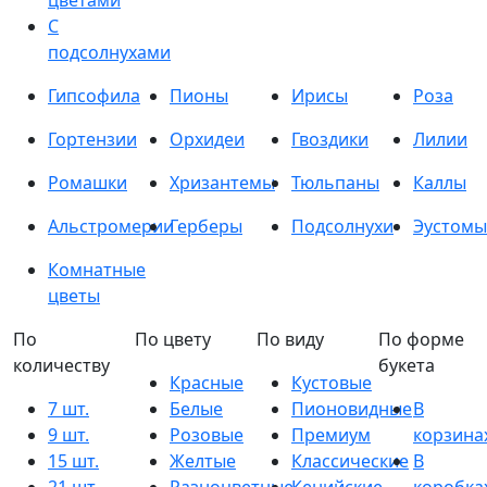
цветами
С
подсолнухами
Гипсофила
Пионы
Ирисы
Роза
Гортензии
Орхидеи
Гвоздики
Лилии
Ромашки
Хризантемы
Тюльпаны
Каллы
Альстромерии
Герберы
Подсолнухи
Эустомы
Комнатные
цветы
По
По цвету
По виду
По форме
количеству
букета
Красные
Кустовые
7 шт.
Белые
Пионовидные
В
9 шт.
Розовые
Премиум
корзина
15 шт.
Желтые
Классические
В