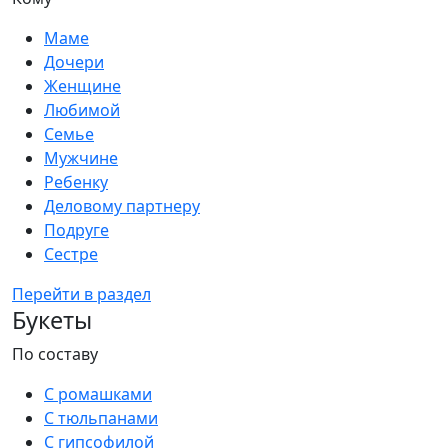
Маме
Дочери
Женщине
Любимой
Семье
Мужчине
Ребенку
Деловому партнеру
Подруге
Сестре
Перейти в раздел
Букеты
По составу
С ромашками
С тюльпанами
С гипсофилой