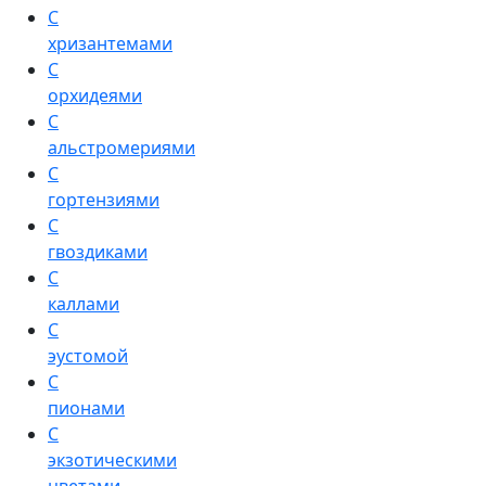
С
хризантемами
С
орхидеями
С
альстромериями
С
гортензиями
С
гвоздиками
С
каллами
С
эустомой
С
пионами
С
экзотическими