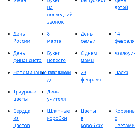
9 мая
Букет
Выпускной
День
на
детей
последний
звонок
День
8
День
14
России
марта
семьи
февраля
День
Букет
С днем
Хэллоуи
финансиста
невесте
мамы
Напоминание о важном
Татьянин
23
Пасха
день
февраля
Траурные
День
цветы
учителя
Сердца
Шляпные
Цветы
Корзин
из
коробки
в
с
цветов
коробках
цветами