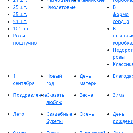
21 шт.
Разноцветные
Кенийские
коробка
25 шт.
Фиолетовые
В
35 шт.
форме
51 шт.
сердца
101 шт.
В
Розы
шляпны
поштучно
коробка
Недорог
розы
Классик
1
Новый
День
Благода
сентября
год
матери
Поздравление
Сказать
Весна
Зима
люблю
Лето
Свадебные
Осень
День
букеты
рожден