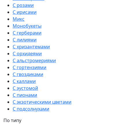
С розами
С ирисами
Микс
Монобукеты
С герберами
С лилиями
С хризантемами
С орхидеями
С альстромериями
С гортензиями
С гвоздиками
С каллами
С эустомой
С пионами
С экзотическими цветами
С подсолнухами
По типу