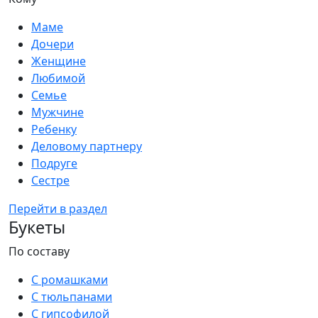
Маме
Дочери
Женщине
Любимой
Семье
Мужчине
Ребенку
Деловому партнеру
Подруге
Сестре
Перейти в раздел
Букеты
По составу
С ромашками
С тюльпанами
С гипсофилой