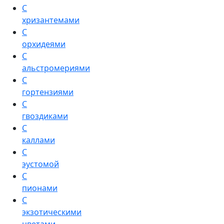
С
хризантемами
С
орхидеями
С
альстромериями
С
гортензиями
С
гвоздиками
С
каллами
С
эустомой
С
пионами
С
экзотическими