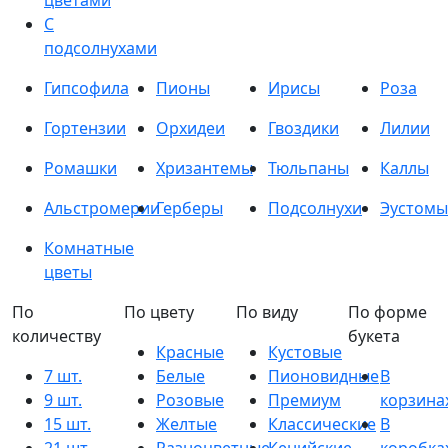
цветами
С
подсолнухами
Гипсофила
Пионы
Ирисы
Роза
Гортензии
Орхидеи
Гвоздики
Лилии
Ромашки
Хризантемы
Тюльпаны
Каллы
Альстромерии
Герберы
Подсолнухи
Эустомы
Комнатные
цветы
По
По цвету
По виду
По форме
количеству
букета
Красные
Кустовые
7 шт.
Белые
Пионовидные
В
9 шт.
Розовые
Премиум
корзина
15 шт.
Желтые
Классические
В