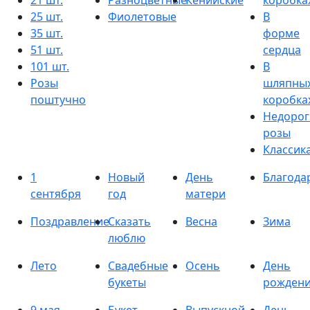
21 шт.
Разноцветные
Кенийские
коробка
25 шт.
Фиолетовые
В
35 шт.
форме
51 шт.
сердца
101 шт.
В
Розы
шляпны
поштучно
коробка
Недорог
розы
Классик
1
Новый
День
Благода
сентября
год
матери
Поздравление
Сказать
Весна
Зима
люблю
Лето
Свадебные
Осень
День
букеты
рожден