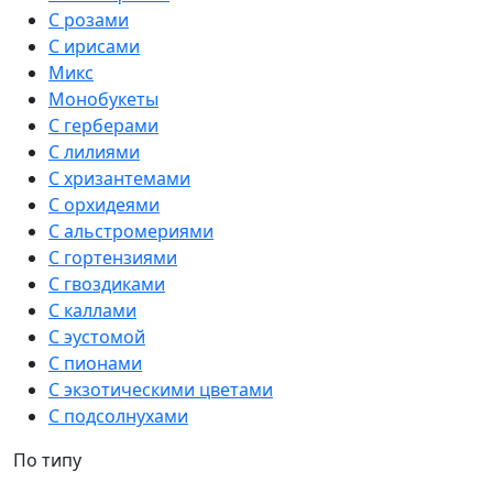
С розами
С ирисами
Микс
Монобукеты
С герберами
С лилиями
С хризантемами
С орхидеями
С альстромериями
С гортензиями
С гвоздиками
С каллами
С эустомой
С пионами
С экзотическими цветами
С подсолнухами
По типу