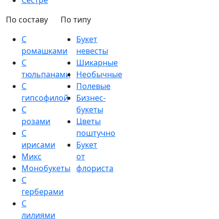
Сестре
По составу
По типу
С
Букет
ромашками
невесты
С
Шикарные
тюльпанами
Необычные
С
Полевые
гипсофилой
Бизнес-
С
букеты
розами
Цветы
С
поштучно
ирисами
Букет
Микс
от
Монобукеты
флориста
С
герберами
С
лилиями