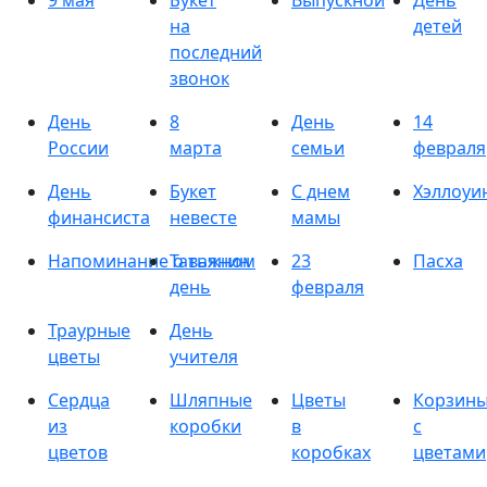
9 мая
Букет
Выпускной
День
на
детей
последний
звонок
День
8
День
14
России
марта
семьи
февраля
День
Букет
С днем
Хэллоуи
финансиста
невесте
мамы
Напоминание о важном
Татьянин
23
Пасха
день
февраля
Траурные
День
цветы
учителя
Сердца
Шляпные
Цветы
Корзин
из
коробки
в
с
цветов
коробках
цветами