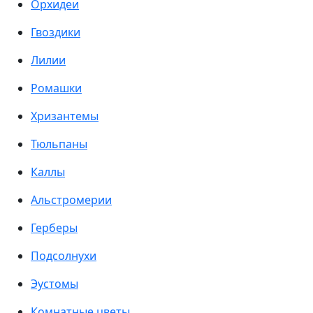
Орхидеи
Гвоздики
Лилии
Ромашки
Хризантемы
Тюльпаны
Каллы
Альстромерии
Герберы
Подсолнухи
Эустомы
Комнатные цветы