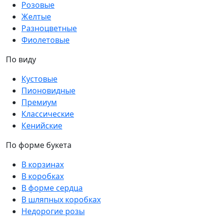
Розовые
Желтые
Разноцветные
Фиолетовые
По виду
Кустовые
Пионовидные
Премиум
Классические
Кенийские
По форме букета
В корзинах
В коробках
В форме сердца
В шляпных коробках
Недорогие розы