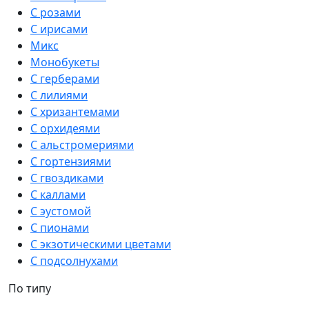
С розами
С ирисами
Микс
Монобукеты
С герберами
С лилиями
С хризантемами
С орхидеями
С альстромериями
С гортензиями
С гвоздиками
С каллами
С эустомой
С пионами
С экзотическими цветами
С подсолнухами
По типу