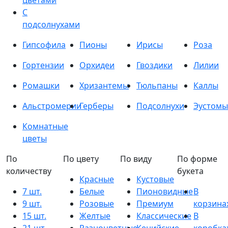
цветами
С
подсолнухами
Гипсофила
Пионы
Ирисы
Роза
Гортензии
Орхидеи
Гвоздики
Лилии
Ромашки
Хризантемы
Тюльпаны
Каллы
Альстромерии
Герберы
Подсолнухи
Эустомы
Комнатные
цветы
По
По цвету
По виду
По форме
количеству
букета
Красные
Кустовые
7 шт.
Белые
Пионовидные
В
9 шт.
Розовые
Премиум
корзина
15 шт.
Желтые
Классические
В