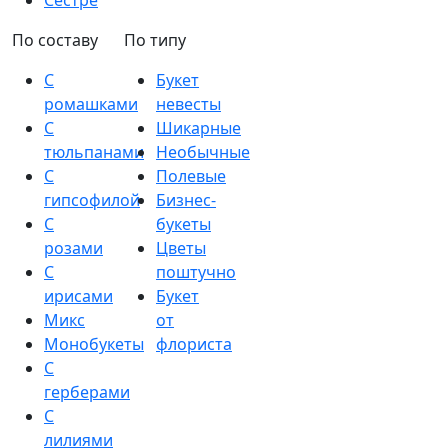
Сестре
По составу
По типу
С
Букет
ромашками
невесты
С
Шикарные
тюльпанами
Необычные
С
Полевые
гипсофилой
Бизнес-
С
букеты
розами
Цветы
С
поштучно
ирисами
Букет
Микс
от
Монобукеты
флориста
С
герберами
С
лилиями