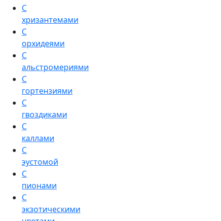
С
хризантемами
С
орхидеями
С
альстромериями
С
гортензиями
С
гвоздиками
С
каллами
С
эустомой
С
пионами
С
экзотическими