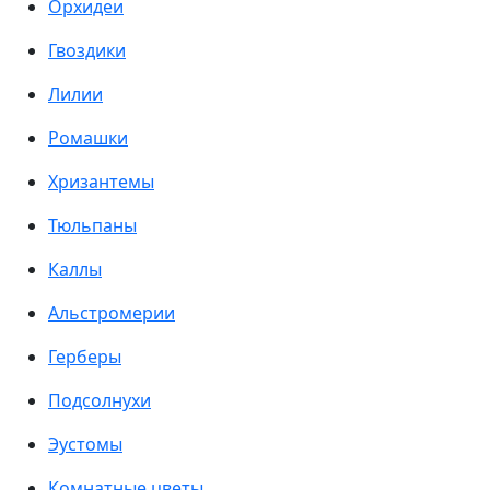
Орхидеи
Гвоздики
Лилии
Ромашки
Хризантемы
Тюльпаны
Каллы
Альстромерии
Герберы
Подсолнухи
Эустомы
Комнатные цветы