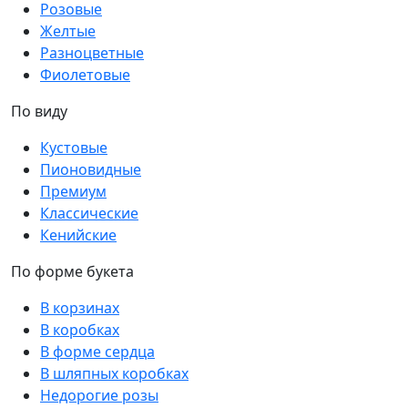
Розовые
Желтые
Разноцветные
Фиолетовые
По виду
Кустовые
Пионовидные
Премиум
Классические
Кенийские
По форме букета
В корзинах
В коробках
В форме сердца
В шляпных коробках
Недорогие розы