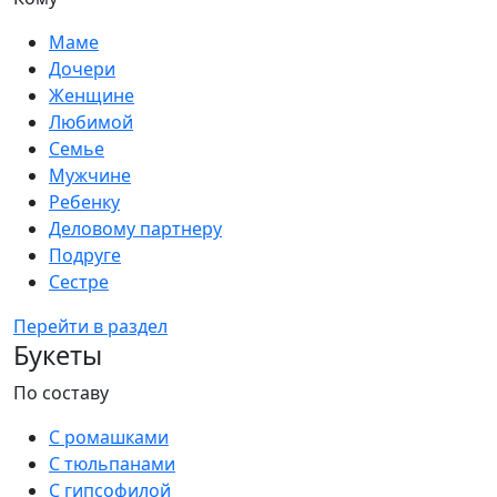
Маме
Дочери
Женщине
Любимой
Семье
Мужчине
Ребенку
Деловому партнеру
Подруге
Сестре
Перейти в раздел
Букеты
По составу
С ромашками
С тюльпанами
С гипсофилой