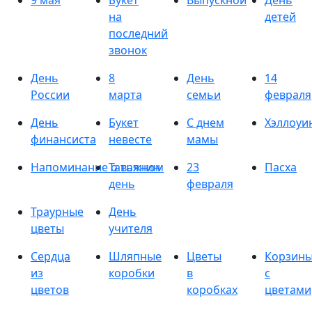
9 мая
Букет
Выпускной
День
на
детей
последний
звонок
День
8
День
14
России
марта
семьи
февраля
День
Букет
С днем
Хэллоуи
финансиста
невесте
мамы
Напоминание о важном
Татьянин
23
Пасха
день
февраля
Траурные
День
цветы
учителя
Сердца
Шляпные
Цветы
Корзин
из
коробки
в
с
цветов
коробках
цветами