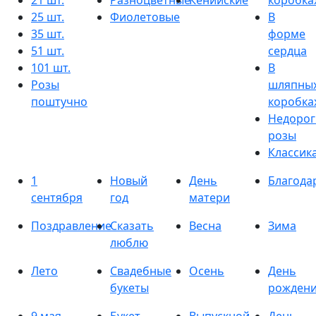
21 шт.
Разноцветные
Кенийские
коробка
25 шт.
Фиолетовые
В
35 шт.
форме
51 шт.
сердца
101 шт.
В
Розы
шляпны
поштучно
коробка
Недорог
розы
Классик
1
Новый
День
Благода
сентября
год
матери
Поздравление
Сказать
Весна
Зима
люблю
Лето
Свадебные
Осень
День
букеты
рожден