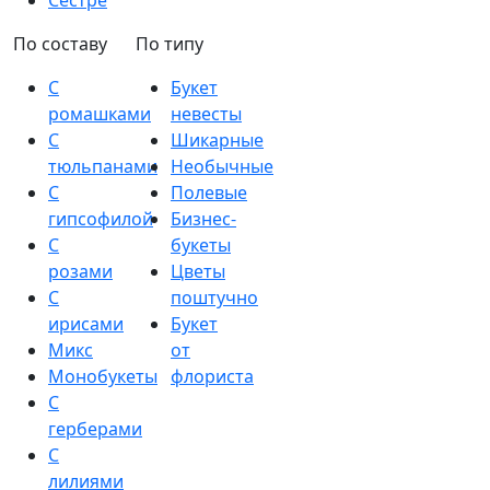
Сестре
По составу
По типу
С
Букет
ромашками
невесты
С
Шикарные
тюльпанами
Необычные
С
Полевые
гипсофилой
Бизнес-
С
букеты
розами
Цветы
С
поштучно
ирисами
Букет
Микс
от
Монобукеты
флориста
С
герберами
С
лилиями