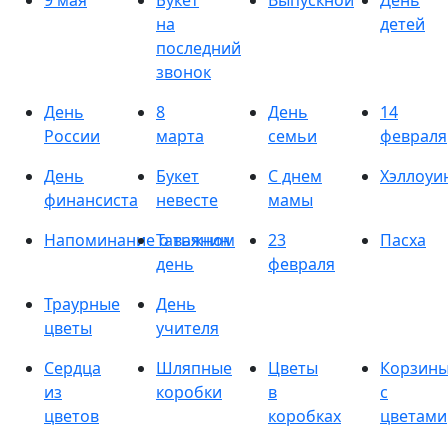
9 мая
Букет
Выпускной
День
на
детей
последний
звонок
День
8
День
14
России
марта
семьи
февраля
День
Букет
С днем
Хэллоуи
финансиста
невесте
мамы
Напоминание о важном
Татьянин
23
Пасха
день
февраля
Траурные
День
цветы
учителя
Сердца
Шляпные
Цветы
Корзин
из
коробки
в
с
цветов
коробках
цветами