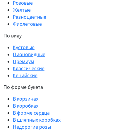
Розовые
Желтые
Разноцветные
Фиолетовые
По виду
Кустовые
Пионовидные
Премиум
Классические
Кенийские
По форме букета
В корзинах
В коробках
В форме сердца
В шляпных коробках
Недорогие розы