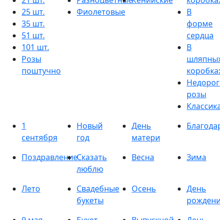
21 шт.
Разноцветные
Кенийские
коробка
25 шт.
Фиолетовые
В
35 шт.
форме
51 шт.
сердца
101 шт.
В
Розы
шляпны
поштучно
коробка
Недорог
розы
Классик
1
Новый
День
Благода
сентября
год
матери
Поздравление
Сказать
Весна
Зима
люблю
Лето
Свадебные
Осень
День
букеты
рожден