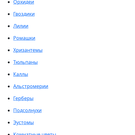
Орхидеи
Гвоздики
Лилии
Ромашки
Хризантемы
Тюльпаны
Каллы
Альстромерии
Герберы
Подсолнухи
Эустомы
Комнатные цветы