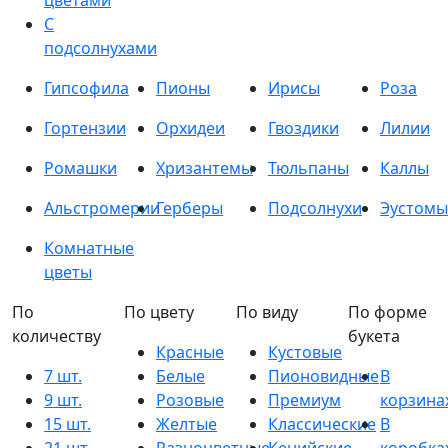
цветами
С
подсолнухами
Гипсофила
Пионы
Ирисы
Роза
Гортензии
Орхидеи
Гвоздики
Лилии
Ромашки
Хризантемы
Тюльпаны
Каллы
Альстромерии
Герберы
Подсолнухи
Эустомы
Комнатные
цветы
По
По цвету
По виду
По форме
количеству
букета
Красные
Кустовые
7 шт.
Белые
Пионовидные
В
9 шт.
Розовые
Премиум
корзина
15 шт.
Желтые
Классические
В