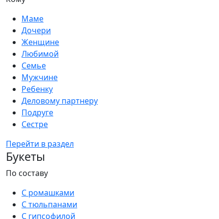
Маме
Дочери
Женщине
Любимой
Семье
Мужчине
Ребенку
Деловому партнеру
Подруге
Сестре
Перейти в раздел
Букеты
По составу
С ромашками
С тюльпанами
С гипсофилой