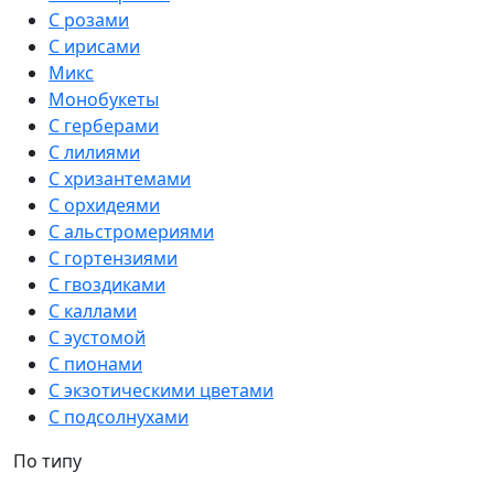
С розами
С ирисами
Микс
Монобукеты
С герберами
С лилиями
С хризантемами
С орхидеями
С альстромериями
С гортензиями
С гвоздиками
С каллами
С эустомой
С пионами
С экзотическими цветами
С подсолнухами
По типу