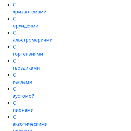
С
хризантемами
С
орхидеями
С
альстромериями
С
гортензиями
С
гвоздиками
С
каллами
С
эустомой
С
пионами
С
экзотическими