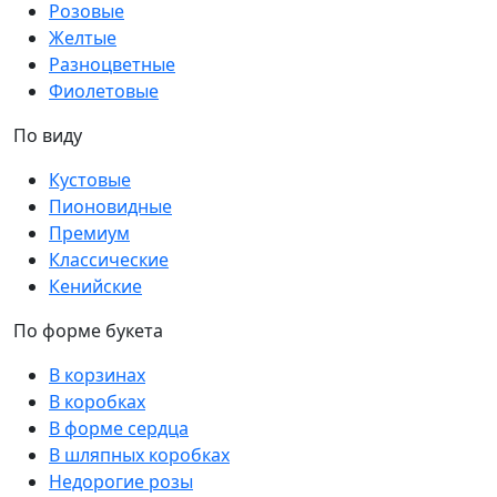
Розовые
Желтые
Разноцветные
Фиолетовые
По виду
Кустовые
Пионовидные
Премиум
Классические
Кенийские
По форме букета
В корзинах
В коробках
В форме сердца
В шляпных коробках
Недорогие розы