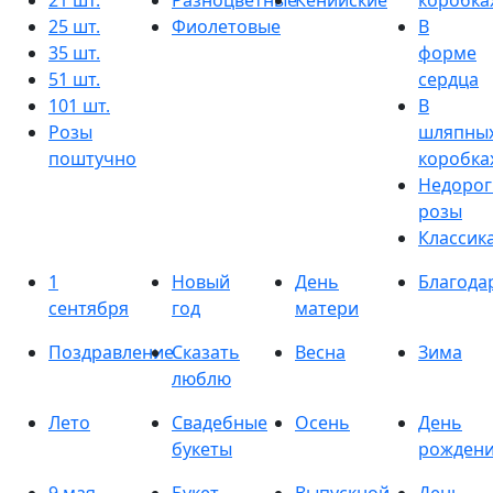
21 шт.
Разноцветные
Кенийские
коробка
25 шт.
Фиолетовые
В
35 шт.
форме
51 шт.
сердца
101 шт.
В
Розы
шляпны
поштучно
коробка
Недорог
розы
Классик
1
Новый
День
Благода
сентября
год
матери
Поздравление
Сказать
Весна
Зима
люблю
Лето
Свадебные
Осень
День
букеты
рожден