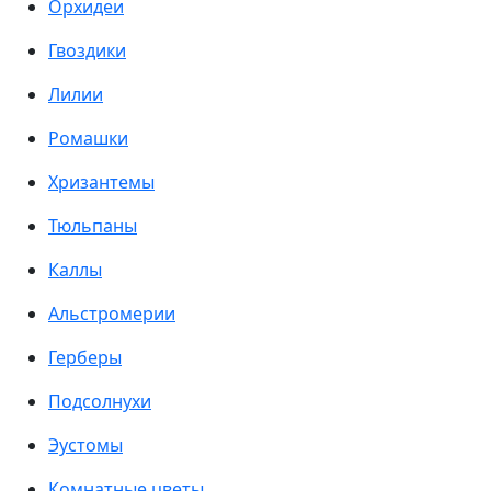
Орхидеи
Гвоздики
Лилии
Ромашки
Хризантемы
Тюльпаны
Каллы
Альстромерии
Герберы
Подсолнухи
Эустомы
Комнатные цветы