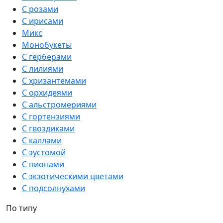
С розами
С ирисами
Микс
Монобукеты
С герберами
С лилиями
С хризантемами
С орхидеями
С альстромериями
С гортензиями
С гвоздиками
С каллами
С эустомой
С пионами
С экзотическими цветами
С подсолнухами
По типу