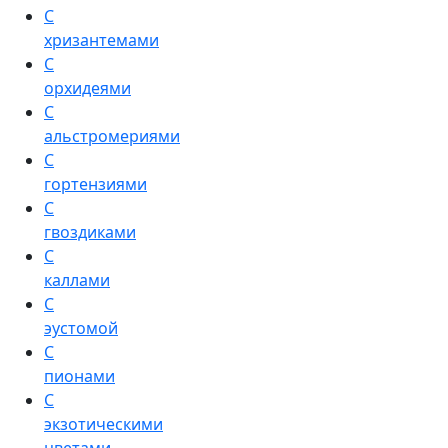
С
хризантемами
С
орхидеями
С
альстромериями
С
гортензиями
С
гвоздиками
С
каллами
С
эустомой
С
пионами
С
экзотическими