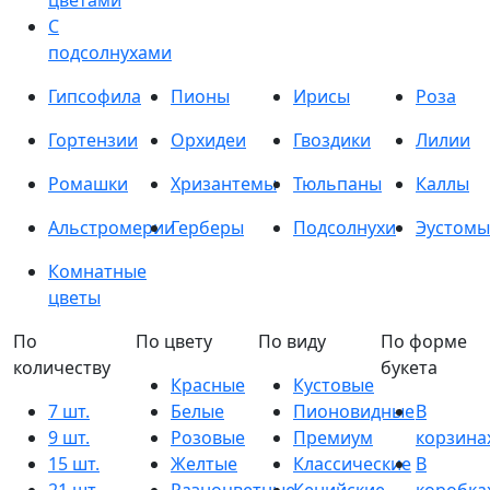
цветами
С
подсолнухами
Гипсофила
Пионы
Ирисы
Роза
Гортензии
Орхидеи
Гвоздики
Лилии
Ромашки
Хризантемы
Тюльпаны
Каллы
Альстромерии
Герберы
Подсолнухи
Эустомы
Комнатные
цветы
По
По цвету
По виду
По форме
количеству
букета
Красные
Кустовые
7 шт.
Белые
Пионовидные
В
9 шт.
Розовые
Премиум
корзина
15 шт.
Желтые
Классические
В