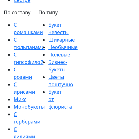
Сестре
По составу
По типу
С
Букет
ромашками
невесты
С
Шикарные
тюльпанами
Необычные
С
Полевые
гипсофилой
Бизнес-
С
букеты
розами
Цветы
С
поштучно
ирисами
Букет
Микс
от
Монобукеты
флориста
С
герберами
С
лилиями