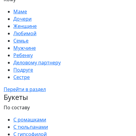
Маме
Дочери
Женщине
Любимой
Семье
Мужчине
Ребенку
Деловому партнеру
Подруге
Сестре
Перейти в раздел
Букеты
По составу
С ромашками
С тюльпанами
С гипсофилой