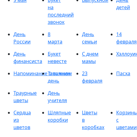
9 мая
Букет
Выпускной
День
на
детей
последний
звонок
День
8
День
14
России
марта
семьи
февраля
День
Букет
С днем
Хэллоуи
финансиста
невесте
мамы
Напоминание о важном
Татьянин
23
Пасха
день
февраля
Траурные
День
цветы
учителя
Сердца
Шляпные
Цветы
Корзин
из
коробки
в
с
цветов
коробках
цветами