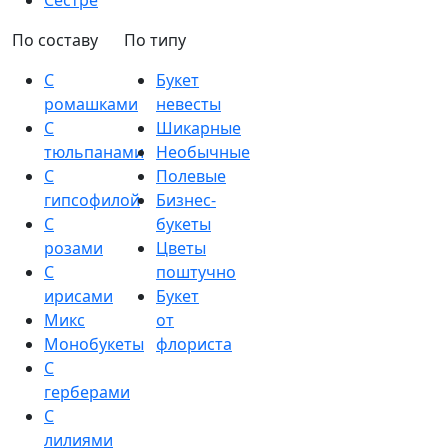
Сестре
По составу
По типу
С
Букет
ромашками
невесты
С
Шикарные
тюльпанами
Необычные
С
Полевые
гипсофилой
Бизнес-
С
букеты
розами
Цветы
С
поштучно
ирисами
Букет
Микс
от
Монобукеты
флориста
С
герберами
С
лилиями