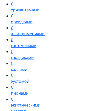
С
хризантемами
С
орхидеями
С
альстромериями
С
гортензиями
С
гвоздиками
С
каллами
С
эустомой
С
пионами
С
экзотическими