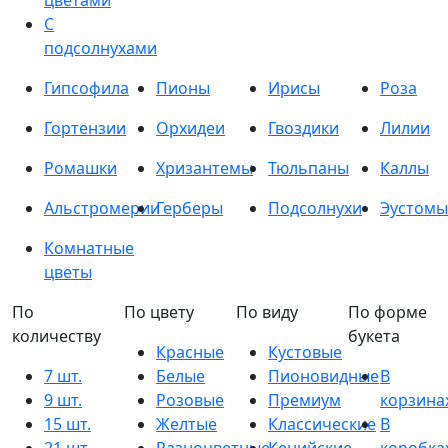
цветами
С
подсолнухами
Гипсофила
Пионы
Ирисы
Роза
Гортензии
Орхидеи
Гвоздики
Лилии
Ромашки
Хризантемы
Тюльпаны
Каллы
Альстромерии
Герберы
Подсолнухи
Эустомы
Комнатные
цветы
По
По цвету
По виду
По форме
количеству
букета
Красные
Кустовые
7 шт.
Белые
Пионовидные
В
9 шт.
Розовые
Премиум
корзина
15 шт.
Желтые
Классические
В