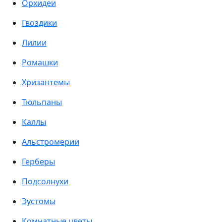
Орхидеи
Гвоздики
Лилии
Ромашки
Хризантемы
Тюльпаны
Каллы
Альстромерии
Герберы
Подсолнухи
Эустомы
Комнатные цветы