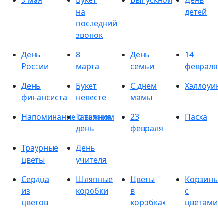
9 мая
Букет
Выпускной
День
на
детей
последний
звонок
День
8
День
14
России
марта
семьи
февраля
День
Букет
С днем
Хэллоуи
финансиста
невесте
мамы
Напоминание о важном
Татьянин
23
Пасха
день
февраля
Траурные
День
цветы
учителя
Сердца
Шляпные
Цветы
Корзин
из
коробки
в
с
цветов
коробках
цветами