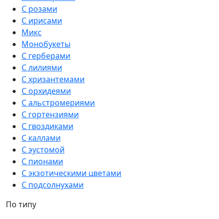
С розами
С ирисами
Микс
Монобукеты
С герберами
С лилиями
С хризантемами
С орхидеями
С альстромериями
С гортензиями
С гвоздиками
С каллами
С эустомой
С пионами
С экзотическими цветами
С подсолнухами
По типу