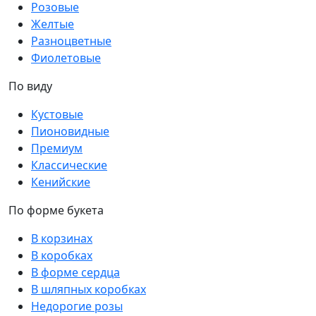
Розовые
Желтые
Разноцветные
Фиолетовые
По виду
Кустовые
Пионовидные
Премиум
Классические
Кенийские
По форме букета
В корзинах
В коробках
В форме сердца
В шляпных коробках
Недорогие розы