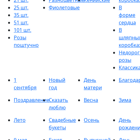
21 шт.
Разноцветные
Кенийские
коробка
25 шт.
Фиолетовые
В
35 шт.
форме
51 шт.
сердца
101 шт.
В
Розы
шляпны
поштучно
коробка
Недорог
розы
Классик
1
Новый
День
Благода
сентября
год
матери
Поздравление
Сказать
Весна
Зима
люблю
Лето
Свадебные
Осень
День
букеты
рожден