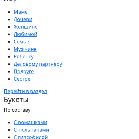
Маме
Дочери
Женщине
Любимой
Семье
Мужчине
Ребенку
Деловому партнеру
Подруге
Сестре
Перейти в раздел
Букеты
По составу
С ромашками
С тюльпанами
С гипсофилой