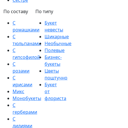
Сестре
По составу
По типу
С
Букет
ромашками
невесты
С
Шикарные
тюльпанами
Необычные
С
Полевые
гипсофилой
Бизнес-
С
букеты
розами
Цветы
С
поштучно
ирисами
Букет
Микс
от
Монобукеты
флориста
С
герберами
С
лилиями