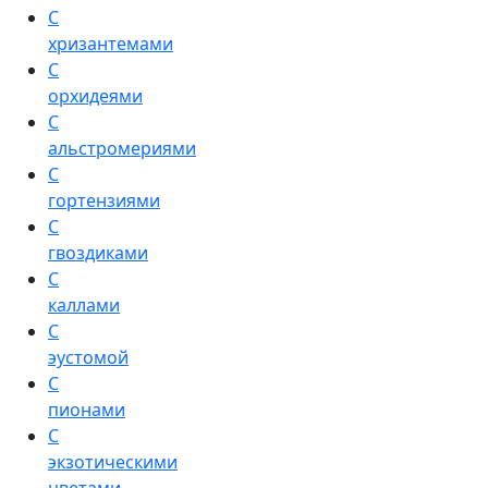
С
хризантемами
С
орхидеями
С
альстромериями
С
гортензиями
С
гвоздиками
С
каллами
С
эустомой
С
пионами
С
экзотическими