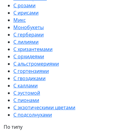
С розами
С ирисами
Микс
Монобукеты
С герберами
С лилиями
С хризантемами
С орхидеями
С альстромериями
С гортензиями
С гвоздиками
С каллами
С эустомой
С пионами
С экзотическими цветами
С подсолнухами
По типу