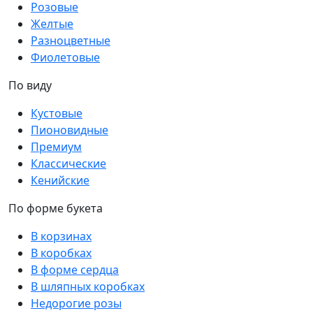
Розовые
Желтые
Разноцветные
Фиолетовые
По виду
Кустовые
Пионовидные
Премиум
Классические
Кенийские
По форме букета
В корзинах
В коробках
В форме сердца
В шляпных коробках
Недорогие розы