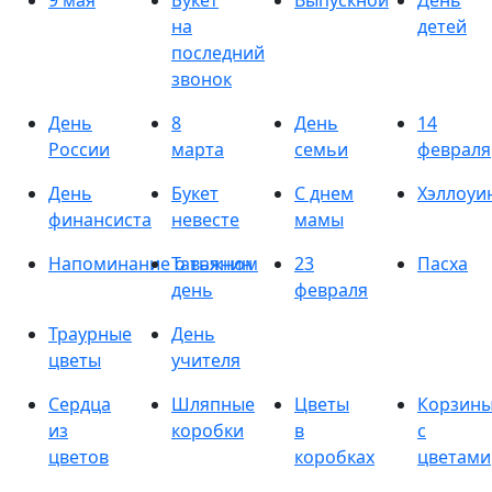
9 мая
Букет
Выпускной
День
на
детей
последний
звонок
День
8
День
14
России
марта
семьи
февраля
День
Букет
С днем
Хэллоуи
финансиста
невесте
мамы
Напоминание о важном
Татьянин
23
Пасха
день
февраля
Траурные
День
цветы
учителя
Сердца
Шляпные
Цветы
Корзин
из
коробки
в
с
цветов
коробках
цветами