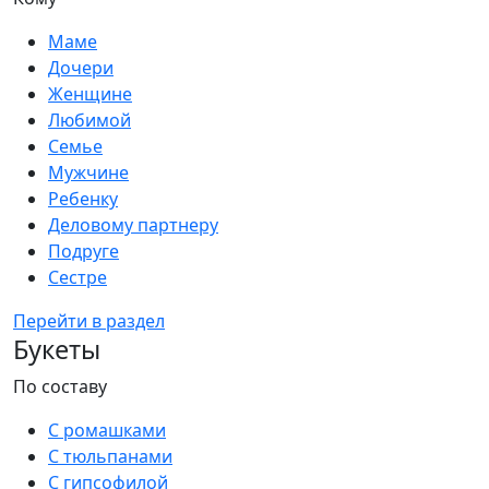
Маме
Дочери
Женщине
Любимой
Семье
Мужчине
Ребенку
Деловому партнеру
Подруге
Сестре
Перейти в раздел
Букеты
По составу
С ромашками
С тюльпанами
С гипсофилой