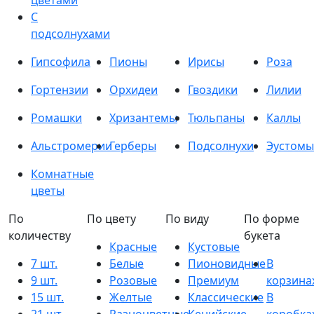
цветами
С
подсолнухами
Гипсофила
Пионы
Ирисы
Роза
Гортензии
Орхидеи
Гвоздики
Лилии
Ромашки
Хризантемы
Тюльпаны
Каллы
Альстромерии
Герберы
Подсолнухи
Эустомы
Комнатные
цветы
По
По цвету
По виду
По форме
количеству
букета
Красные
Кустовые
7 шт.
Белые
Пионовидные
В
9 шт.
Розовые
Премиум
корзина
15 шт.
Желтые
Классические
В