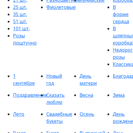
21 шт.
Разноцветные
Кенийские
коробка
25 шт.
Фиолетовые
В
35 шт.
форме
51 шт.
сердца
101 шт.
В
Розы
шляпны
поштучно
коробка
Недорог
розы
Классик
1
Новый
День
Благода
сентября
год
матери
Поздравление
Сказать
Весна
Зима
люблю
Лето
Свадебные
Осень
День
букеты
рожден