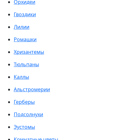
Орхидеи
Гвоздики
Лилии
Ромашки
Хризантемы
Тюльпаны
Каллы
Альстромерии
Герберы
Подсолнухи
Эустомы
Комнатные цветы