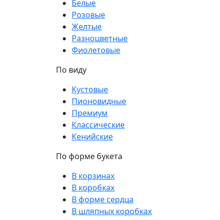
Белые
Розовые
Желтые
Разноцветные
Фиолетовые
По виду
Кустовые
Пионовидные
Премиум
Классические
Кенийские
По форме букета
В корзинах
В коробках
В форме сердца
В шляпных коробках