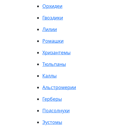
Орхидеи
Гвоздики
Лилии
Ромашки
Хризантемы
Тюльпаны
Каллы
Альстромерии
Герберы
Подсолнухи
Эустомы