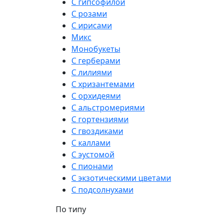
С гипсофилой
С розами
С ирисами
Микс
Монобукеты
С герберами
С лилиями
С хризантемами
С орхидеями
С альстромериями
С гортензиями
С гвоздиками
С каллами
С эустомой
С пионами
С экзотическими цветами
С подсолнухами
По типу