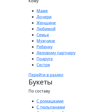
Кому
Маме
Дочери
Женщине
Любимой
Семье
Мужчине
Ребенку
Деловому партнеру
Подруге
Сестре
Перейти в раздел
Букеты
По составу
С ромашками
С тюльпанами