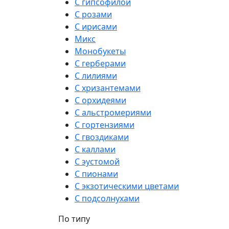
С гипсофилой
С розами
С ирисами
Микс
Монобукеты
С герберами
С лилиями
С хризантемами
С орхидеями
С альстромериями
С гортензиями
С гвоздиками
С каллами
С эустомой
С пионами
С экзотическими цветами
С подсолнухами
По типу