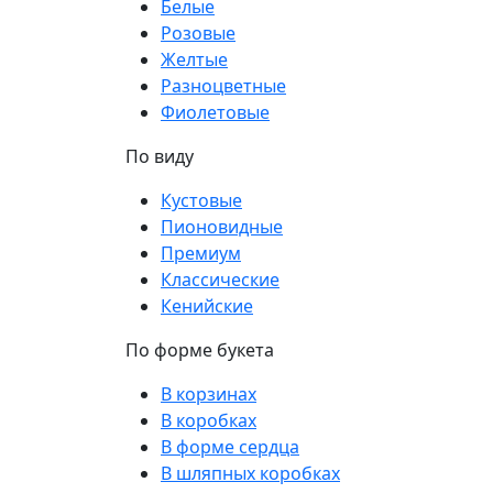
Белые
Розовые
Желтые
Разноцветные
Фиолетовые
По виду
Кустовые
Пионовидные
Премиум
Классические
Кенийские
По форме букета
В корзинах
В коробках
В форме сердца
В шляпных коробках