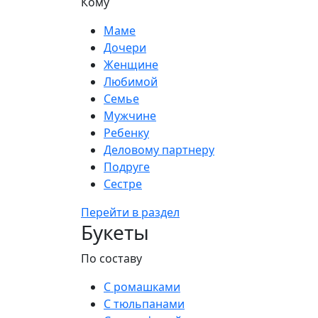
Кому
Маме
Дочери
Женщине
Любимой
Семье
Мужчине
Ребенку
Деловому партнеру
Подруге
Сестре
Перейти в раздел
Букеты
По составу
С ромашками
С тюльпанами