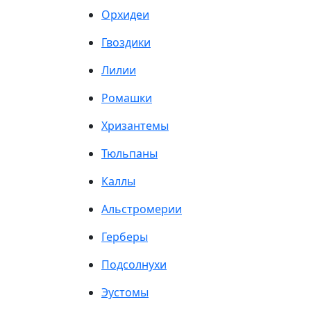
Орхидеи
Гвоздики
Лилии
Ромашки
Хризантемы
Тюльпаны
Каллы
Альстромерии
Герберы
Подсолнухи
Эустомы